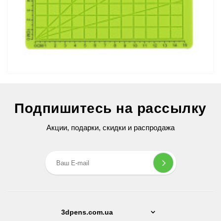
Силиконовый коврик для 3D ручек №3 (Green)
Подпишитесь на рассылку
299 грн
Акции, подарки, скидки и распродажа
3dpens.com.ua