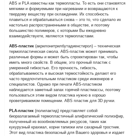
ABS и PLA известны как термопласты. То есть они становятся
мягкими и формуемыми при нагревании и возвращаются к
твердому веществу при охлаждении. Их способность
плавиться и обрабатываться снова – это то, что сделало их
настолько распространенными в обществе, и поэтому
большинство полимеров, с которыми Вы ежедневно
взаимодействуете, являются термопластами.
ABS-пластик
(акрилонитрилбутадиенстирол) – техническая
термопластическая смола. ABS-пластик может принимать
различные формы и может быть спроектирован так, чтобы
иметь много свойств. В общем, это прочный пластик с
умеренной гибкостью. Его прочность, гибкость,
обрабатываемость и высокая термостойкость делают его
часто предпочтительным пластиком среди инженеров и
специалистов. Однако при печати ABS-пластиком
наблюдается заметный запах горячей пластмассы, поэтому
пользоваться этим видом пластика нужно в хорошо
проветриваемом помещении. ABS пластик для 3D ручки.
PLA-пластик
(полилактид) представляет собой
биоразлагаемый термопластичный алифатический полиэфир,
полученный из возобновляемых ресурсов, таких как
кукурузный крахмал, корни тапиоки или сахарный тростник.
Этот вид пластика безопасный для Вашего здоровья и издает