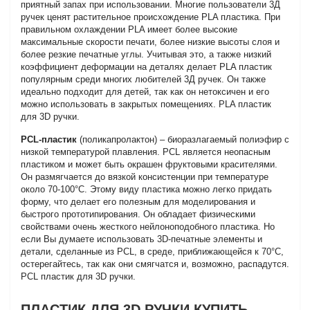
приятный запах при использовании. Многие пользователи 3Д
ручек ценят растительное происхождение PLA пластика. При
правильном охлаждении PLA имеет более высокие
максимальные скорости печати, более низкие высоты слоя и
более резкие печатные углы. Учитывая это, а также низкий
коэффициент деформации на деталях делает PLA пластик
популярным среди многих любителей 3Д ручек. Он также
идеально подходит для детей, так как он нетоксичен и его
можно использовать в закрытых помещениях. PLA пластик
для 3D ручки.
PCL-пластик
(поликапролактон) – биоразлагаемый полиэфир с
низкой температурой плавления. PCL является неопасным
пластиком и может быть окрашен фруктовыми красителями.
Он размягчается до вязкой консистенции при температуре
около 70-100°C. Этому виду пластика можно легко придать
форму, что делает его полезным для моделирования и
быстрого прототипирования. Он обладает физическими
свойствами очень жесткого нейлоноподобного пластика. Но
если Вы думаете использовать 3D-печатные элементы и
детали, сделанные из PCL, в среде, приближающейся к 70°C,
остерегайтесь, так как они смягчатся и, возможно, распадутся.
PCL пластик для 3D ручки.
ПЛАСТИК ДЛЯ 3D РУЧКИ КУПИТЬ