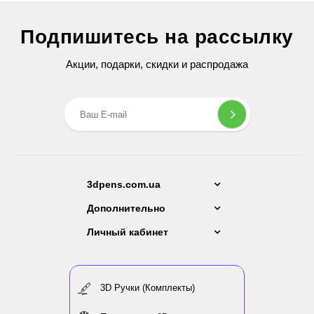
Набор пластика PLA для 3D ручек 80 метров (16 цветов по 5
На
метров)
Подпишитесь на рассылку
299 грн
Акции, подарки, скидки и распродажа
3dpens.com.ua
Дополнительно
Личный кабинет
3D Ручки (Комплекты)