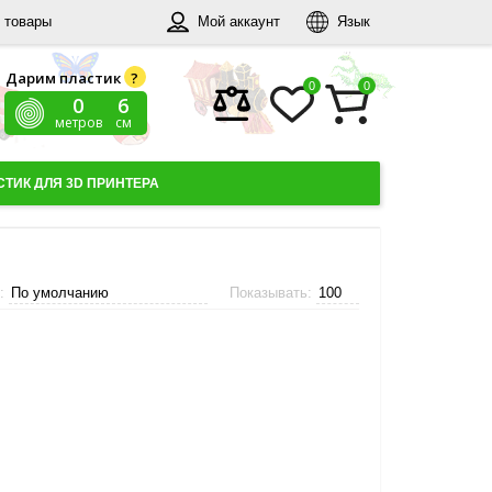
 товары
Мой аккаунт
Язык
Дарим пластик
?
0
0
0
7
метров
см
ТИК ДЛЯ 3D ПРИНТЕРА
ь:
Показывать: