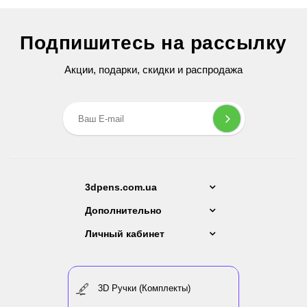
Светящийся PLA пластик для 3D ручки 5 метров
С
Подпишитесь на рассылку
79 грн
Акции, подарки, скидки и распродажа
3dpens.com.ua
Дополнительно
Личный кабинет
3D Ручки (Комплекты)