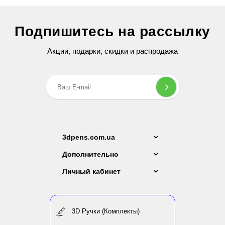
Светящийся PLA пластик для 3D ручки 15 метров
Подпишитесь на рассылку
199 грн
Акции, подарки, скидки и распродажа
3dpens.com.ua
Дополнительно
Личный кабинет
3D Ручки (Комплекты)