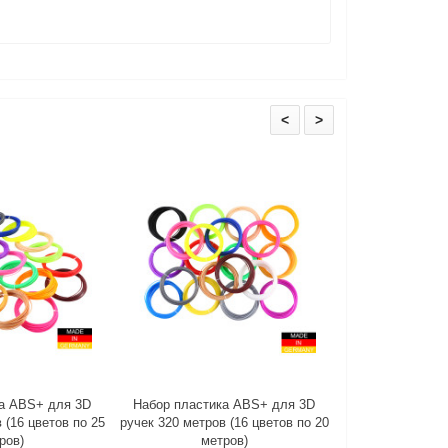
<
>
а ABS+ для 3D
Набор пластика ABS+ для 3D
Набор пластик
 (16 цветов по 25
ручек 320 метров (16 цветов по 20
ручек 240 метров
ров)
метров)
мет