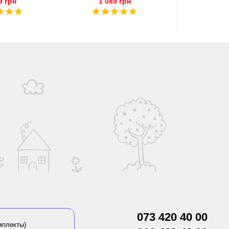
9 грн
1 089 грн
829
073 420 40 00
мплекты)