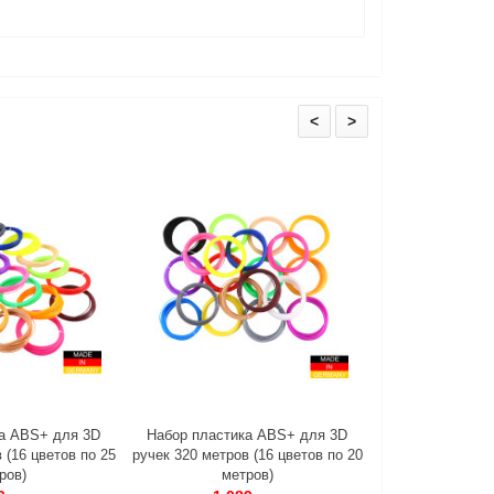
<
>
а ABS+ для 3D
Набор пластика ABS+ для 3D
Набор пластик
 (16 цветов по 25
ручек 320 метров (16 цветов по 20
ручек 240 метров
ров)
метров)
мет