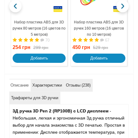
Набор пластика ABS для 3D
Набор пластика ABS для 3D
На
ручек 80 метров (16 цветов по
ручек 160 метров (16 цветов
ру
5 метров)
по 10 метров)
70
67
254 грн
450 грн
67
299 грн
529 грн
Добавить
Добавить
Описание
Характеристики
Отзывы (238)
Трафареты для 3D ручки
3Д ручка 3D Pen 2 (RP100B) c LCD дисплеем
-
Небольшая, легкая и эргономичная 3д ручка отличный
выбор для начала знакомства с 3D печатью. Простая в
применении: Дисплее отображается температура, при