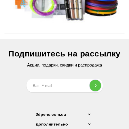
3D Ручка Air Pen Ultra Pro (RP-900A) PRO
Подпишитесь на рассылку
2 599 грн
Акции, подарки, скидки и распродажа
3dpens.com.ua
Дополнительно