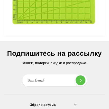
Силиконовый коврик для 3D ручек №3 (Green)
Подпишитесь на рассылку
299 грн
Акции, подарки, скидки и распродажа
3dpens.com.ua