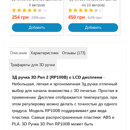
5 метров)
по 10 метров)
70
67
254 грн
450 грн
67
299 грн
529 грн
Добавить
Добавить
Описание
Характеристики
Отзывы (173)
Трафареты для 3D ручки
3Д ручка 3D Pen 2 (RP100B) c LCD дисплеем
-
Небольшая, легкая и эргономичная 3д ручка отличный
выбор для начала знакомства с 3D печатью. Простая в
применении: Дисплее отображается температура, при
этом регулировку можно делать с точностью до одного
градуса. Модель RP100B поддерживает два вида
пластика. Самые распространенные пластики: ABS и
PLA. 3D Ручка 3D Pen RP100B может быть