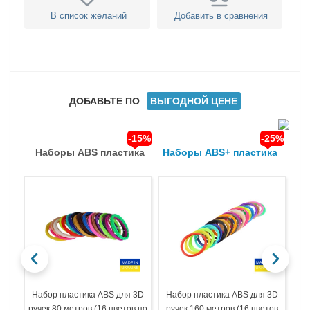
В список желаний
Добавить в сравнения
ДОБАВЬТЕ ПО
ВЫГОДНОЙ ЦЕНЕ
-15%
-25%
Наборы ABS пластика
Наборы ABS+ пластика
На
Набор пластика ABS для 3D
Набор пластика ABS для 3D
На
ручек 80 метров (16 цветов по
ручек 160 метров (16 цветов
ру