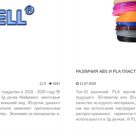
РАЗЛИЧИЯ ABS И PLA ПЛАС
0
4167
11.07.2019
 подделки в 2018 - 2020 году?В
Топ-10 различий: PLA проти
 3д ручек Майривел, некоторые
будущего. 3D-принтер или 3D-
 внешний вид 3D-ручек данного
качестве исходного материала 
дители заменяют оригинальные
как мы используем картриджи
тва.- Экономия на материалах и,
распространенных термопла
используются в 3д ручках. И PL