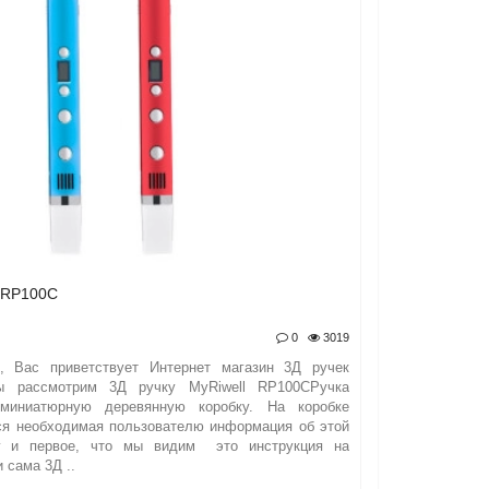
 RP100C
0
3019
я, Вас приветствует Интернет магазин 3Д ручек
мы рассмотрим 3Д ручку MyRiwell RP100CРучка
миниатюрную деревянную коробку. На коробке
вся необходимая пользователю информация об этой
ку и первое, что мы видим это инструкция на
 сама 3Д ..