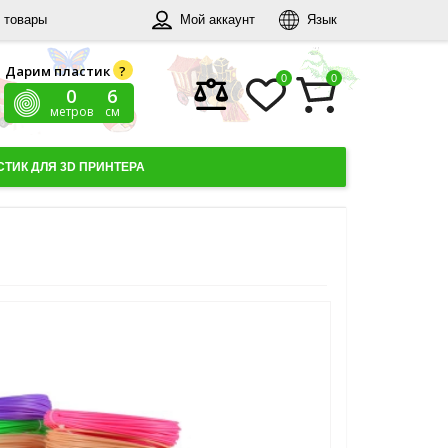
 товары
Мой аккаунт
Язык
Дарим пластик
?
0
0
0
7
метров
см
ТИК ДЛЯ 3D ПРИНТЕРА