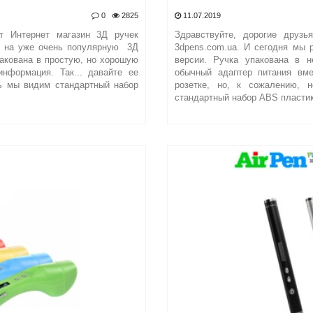
0
2825
11.07.2019
ет Интернет магазин 3Д ручек
Здравствуйте, дорогие друзь
р на уже очень популярную 3Д
3dpens.com.ua. И сегодня мы
пакована в простую, но хорошую
версии. Ручка упакована в н
информация. Так... давайте ее
обычный адаптер питания вм
сь мы видим стандартный набор
розетке, но, к сожалению, 
стандартный набор ABS пластик