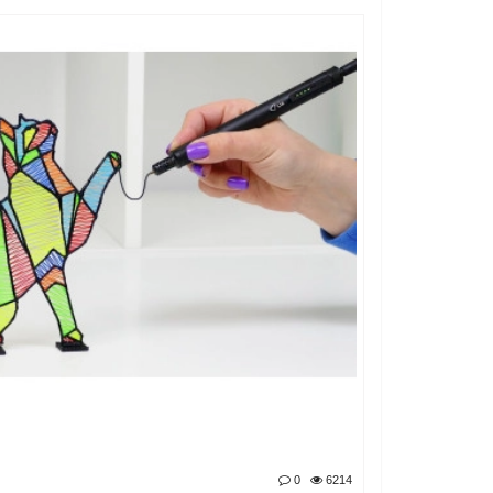
0
6214