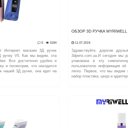
ОБЗОР 3D РУЧКА MYRIWELL 
0
3184
11.07.2019
ет Интернет магазин 3Д ручек
Здравствуйте, дорогие друзь
Д ручку V5. Как мы видим, эта
3dpens.com.ua.И сегодня мы р
бке. Все достаточно удобно и
упакована в эту симпатичн
бку и посмотрим, что находится
пользователю информация об 
к нашей 3Д ручке, она идет на
легко. Первое, что мы видим 
набор пластика, шнур и адаптер 