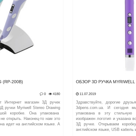
 (RP-200B)
ОБЗОР 3D РУЧКА MYRIWELL
0
4180
11.07.2019
ет Интернет магазин 3Д ручек
Здравствуйте, дорогие друзь
Д ручки Myriwell Stereo Drawing
3dpens.com.ua. И сегодня 
шой коробке. Она упакована
упакована в эту стильную 
 не открыть. Наконец-то нам это
изображен логотип и указана 
она идет на английском языке. А
3Д ручке. Открываем короб
английском языке, USB кабель и