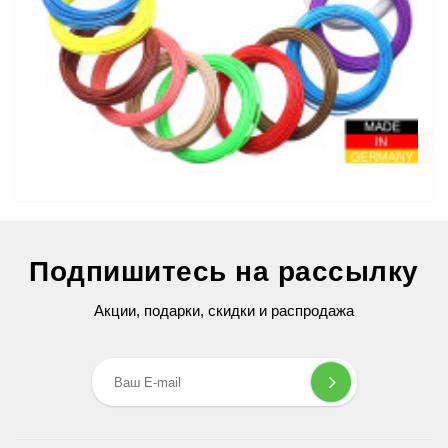
Набор пластика ABS+ для 3D ручек 560 метров (16 цветов по
На
35 метров)
Подпишитесь на рассылку
1 779 грн
Акции, подарки, скидки и распродажа