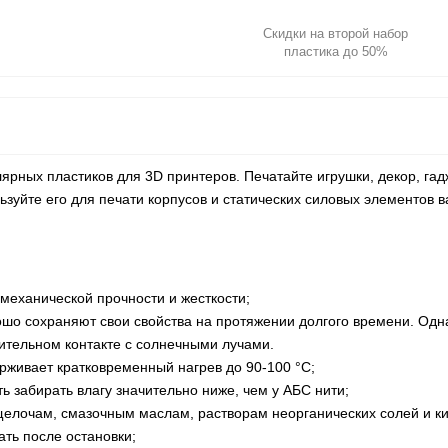
Скидки на второй набор
пластика до 50%
ярных пластиков для 3D принтеров. Печатайте игрушки, декор, гад
льзуйте его для печати корпусов и статических силовых элементов
 механической прочности и жесткости;
ошо сохраняют свои свойства на протяжении долгого времени. Одна
ительном контакте с солнечными лучами.
рживает кратковременный нагрев до 90-100 °С;
ть забирать влагу значительно ниже, чем у АБС нити;
 щелочам, смазочным маслам, растворам неорганических солей и ки
ть после остановки;