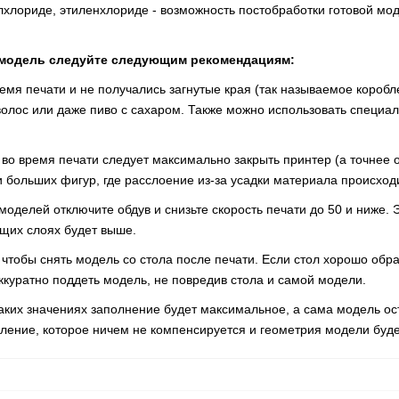
илхлориде, этиленхлориде - возможность постобработки готовой мо
 модель следуйте следующим рекомендациям:
ремя печати и не получались загнутые края (так называемое короб
волос или даже пиво с сахаром. Также можно использовать специал
во время печати следует максимально закрыть принтер (а точнее о
и больших фигур, где расслоение из-за усадки материала происход
оделей отключите обдув и снизьте скорость печати до 50 и ниже. 
щих слоях будет выше.
чтобы снять модель со стола после печати. Если стол хорошо обра
ккуратно поддеть модель, не повредив стола и самой модели.
аких значениях заполнение будет максимальное, а сама модель ос
ление, которое ничем не компенсируется и геометрия модели буд