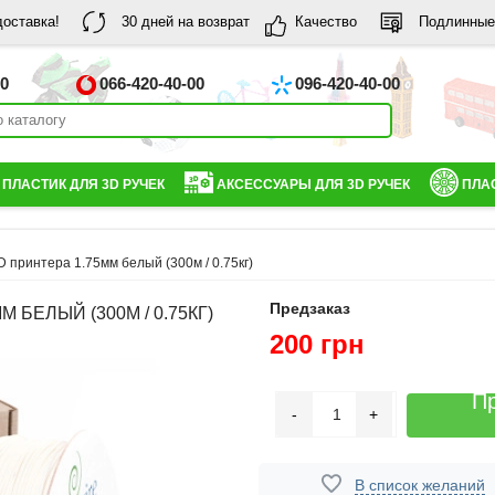
доставка!
30 дней на возврат
Качество
Подлинные
00
066-420-40-00
096-420-40-00
ПЛАСТИК ДЛЯ 3D РУЧЕК
АКСЕССУАРЫ ДЛЯ 3D РУЧЕК
ПЛАС
 принтера 1.75мм белый (300м / 0.75кг)
Предзаказ
 БЕЛЫЙ (300М / 0.75КГ)
200 грн
П
-
+
В список желаний