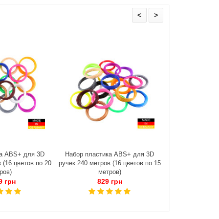
<
>
а ABS+ для 3D
Набор пластика ABS+ для 3D
Набор пластик
 (16 цветов по 20
ручек 240 метров (16 цветов по 15
ручек 160 метров
ров)
метров)
мет
9 грн
829 грн
565