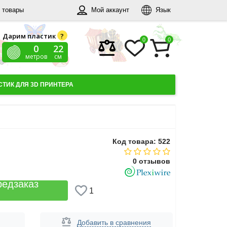
 товары
Мой аккаунт
Язык
Дарим пластик
?
0
0
0
23
метров
см
ТИК ДЛЯ 3D ПРИНТЕРА
Код товара: 522
0 отзывов
редзаказ
1
Добавить в сравнения