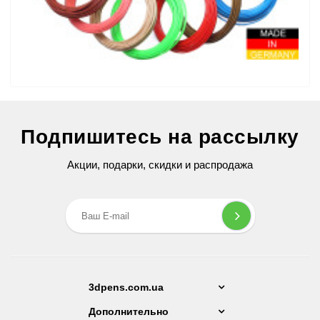
Набор пластика ABS+ для 3D ручек 560 метров (16 цветов по
На
35 метров)
Подпишитесь на рассылку
1 779 грн
Акции, подарки, скидки и распродажа
3dpens.com.ua
Дополнительно