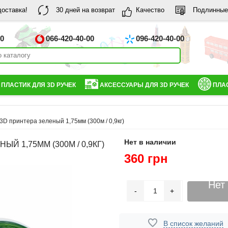
доставка!
30 дней на возврат
Качество
Подлинные
00
066-420-40-00
096-420-40-00
ПЛАСТИК ДЛЯ 3D РУЧЕК
АКСЕССУАРЫ ДЛЯ 3D РУЧЕК
ПЛАС
3D принтера зеленый 1,75мм (300м / 0,9кг)
Нет в наличии
Й 1,75ММ (300М / 0,9КГ)
360 грн
Нет
-
+
В список желаний