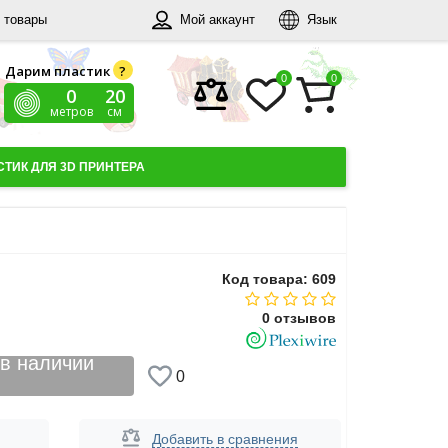
 товары
Мой аккаунт
Язык
Дарим пластик
?
0
0
0
21
метров
см
ТИК ДЛЯ 3D ПРИНТЕРА
Код товара: 609
0 отзывов
 в наличии
0
Добавить в сравнения