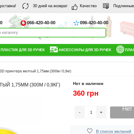
доставка!
30 дней на возврат
Качество
Подлинные
00
066-420-40-00
096-420-40-00
ПЛАСТИК ДЛЯ 3D РУЧЕК
АКСЕССУАРЫ ДЛЯ 3D РУЧЕК
ПЛАС
3D принтера желтый 1,75мм (300м / 0,9кг)
Нет в наличии
 1,75ММ (300М / 0,9КГ)
360 грн
Нет
-
+
В список желаний