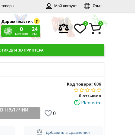
 товары
Мой аккаунт
Язык
Дарим пластик
?
0
0
0
24
метров
см
ТИК ДЛЯ 3D ПРИНТЕРА
Код товара: 606
0 отзывов
 в наличии
0
Добавить в сравнения