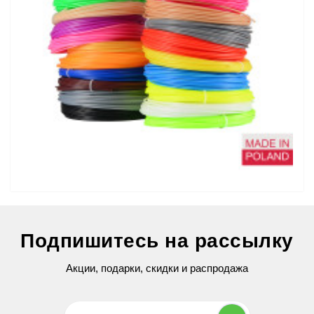
Набор пластика PLA для 3D ручек 80 метров (16 цветов по 5
На
метров)
Подпишитесь на рассылку
299 грн
Акции, подарки, скидки и распродажа