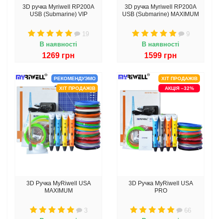
3D ручка Myriwell RP200A
3D ручка Myriwell RP200A
USB (Submarine) VIP
USB (Submarine) MAXIMUM
19
9
В наявності
В наявності
1269 грн
1599 грн
РЕКОМЕНДУЭМО
ХІТ ПРОДАЖІВ
ХІТ ПРОДАЖІВ
АКЦІЯ –32%
3D Ручка MyRiwell USA
3D Ручка MyRiwell USA
MAXIMUM
PRO
3
66