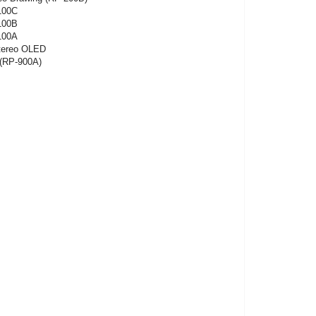
100C
100B
100A
tereo OLED
 (RP-900A)