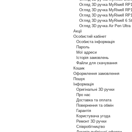
Огляд 3D ручка MyRiwell RP
Огляд 3D ручка MyRiwell RP
Огляд 3D ручка MyRiwell RP
Огляд 3D ручка MyRiwell 6 S
Огляд 3D ручка Air Pen Ultra
Акції
Особистий кабінет
Особиста інформація
Пароль
Мої адреси
Історія замовлень
Файли для скачування
Кошик
Оформлення замовлення
Пошук
Інформація
Оригінальні 3D ручки
Про нас
Доставка та оплата
Повернення та обмін
Гарантія
Користувача угода
Ремонт 3D ручки
Співробітництво
Договір публічної оферти