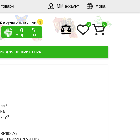
 товари
Мій аккаунт
Мова
Даруємо пластик
?
0
0
0
5
метрів
см
ИК ДЛЯ 3D ПРИНТЕРА
чки?
ика
учку?
(RP800A)
eo Drawing (RP-200B)