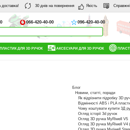
 доставка!
30 днів на повернення
Якість
Справжні
00
066-420-40-00
096-420-40-00
ПЛАСТИК ДЛЯ 3D РУЧОК
АКСЕСУАРИ ДЛЯ 3D РУЧОК
ПЛАСТ
Блог
Новини, статті, поради
Як відрізнити підробку 3D ру
Відмінності ABS і PLA пласт
Чому коштувати купити 3Д р
Огляд історії 3d ручок
Огляд 3D ручка MyRiwell V5
Огляд 3D ручка MyRiwell V4 
Огляд 3D ручка Myriwell Ster