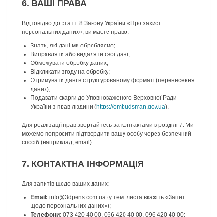
6. ВАШІ ПРАВА
Відповідно до статті 8 Закону України «Про захист
персональних даних», ви маєте право:
Знати, які дані ми обробляємо;
Виправляти або видаляти свої дані;
Обмежувати обробку даних;
Відкликати згоду на обробку;
Отримувати дані в структурованому форматі (перенесення
даних);
Подавати скарги до Уповноваженого Верховної Ради
України з прав людини (
https://ombudsman.gov.ua
).
Для реалізації прав звертайтесь за контактами в розділі 7. Ми
можемо попросити підтвердити вашу особу через безпечний
спосіб (наприклад, email).
7. КОНТАКТНА ІНФОРМАЦІЯ
Для запитів щодо ваших даних:
Email:
info@3dpens.com.ua (у темі листа вкажіть «Запит
щодо персональних даних»);
Телефони:
073 420 40 00, 066 420 40 00, 096 420 40 00;