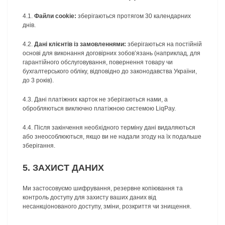
4.1.
Файли cookie:
зберігаються протягом 30 календарних
днів.
4.2.
Дані клієнтів із замовленнями:
зберігаються на постійній
основі для виконання договірних зобов’язань (наприклад, для
гарантійного обслуговування, повернення товару чи
бухгалтерського обліку, відповідно до законодавства України,
до 3 років).
4.3. Дані платіжних карток не зберігаються нами, а
обробляються виключно платіжною системою LiqPay.
4.4. Після закінчення необхідного терміну дані видаляються
або знеособлюються, якщо ви не надали згоду на їх подальше
зберігання.
5. ЗАХИСТ ДАНИХ
Ми застосовуємо шифрування, резервне копіювання та
контроль доступу для захисту ваших даних від
несанкціонованого доступу, зміни, розкриття чи знищення.