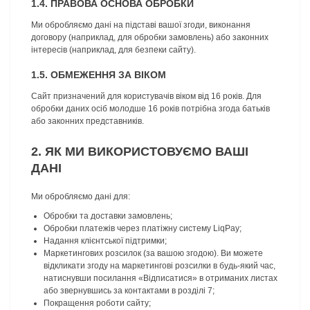
1.4. ПРАВОВА ОСНОВА ОБРОБКИ
Ми обробляємо дані на підставі вашої згоди, виконання
договору (наприклад, для обробки замовлень) або законних
інтересів (наприклад, для безпеки сайту).
1.5. ОБМЕЖЕННЯ ЗА ВІКОМ
Сайт призначений для користувачів віком від 16 років. Для
обробки даних осіб молодше 16 років потрібна згода батьків
або законних представників.
2. ЯК МИ ВИКОРИСТОВУЄМО ВАШІ
ДАНІ
Ми обробляємо дані для:
Обробки та доставки замовлень;
Обробки платежів через платіжну систему LiqPay;
Надання клієнтської підтримки;
Маркетингових розсилок (за вашою згодою). Ви можете
відкликати згоду на маркетингові розсилки в будь-який час,
натиснувши посилання «Відписатися» в отриманих листах
або звернувшись за контактами в розділі 7;
Покращення роботи сайту;