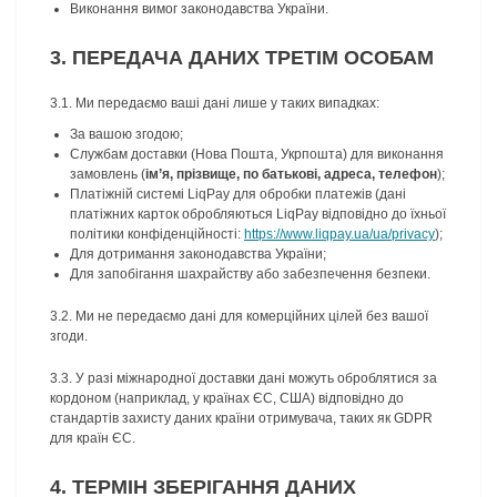
Виконання вимог законодавства України.
3. ПЕРЕДАЧА ДАНИХ ТРЕТІМ ОСОБАМ
3.1. Ми передаємо ваші дані лише у таких випадках:
За вашою згодою;
Службам доставки (Нова Пошта, Укрпошта) для виконання
замовлень (
ім’я, прізвище, по батькові, адреса, телефон
);
Платіжній системі LiqPay для обробки платежів (дані
платіжних карток обробляються LiqPay відповідно до їхньої
політики конфіденційності:
https://www.liqpay.ua/ua/privacy
);
Для дотримання законодавства України;
Для запобігання шахрайству або забезпечення безпеки.
3.2. Ми не передаємо дані для комерційних цілей без вашої
згоди.
3.3. У разі міжнародної доставки дані можуть оброблятися за
кордоном (наприклад, у країнах ЄС, США) відповідно до
стандартів захисту даних країни отримувача, таких як GDPR
для країн ЄС.
4. ТЕРМІН ЗБЕРІГАННЯ ДАНИХ