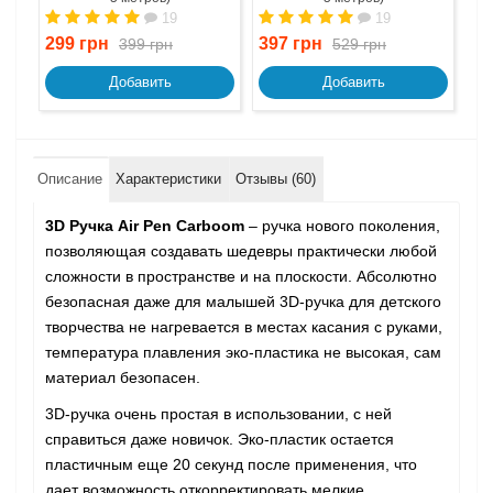
19
19
299 грн
397 грн
61
399 грн
529 грн
Добавить
Добавить
Описание
Характеристики
Отзывы (60)
3D Ручка Air Pen Сarboom
– ручка нового поколения,
позволяющая создавать шедевры практически любой
сложности в пространстве и на плоскости. Абсолютно
безопасная даже для малышей 3D-ручка для детского
творчества не нагревается в местах касания с руками,
температура плавления эко-пластика не высокая, сам
материал безопасен.
3D-ручка очень простая в использовании, с ней
справиться даже новичок. Эко-пластик остается
пластичным еще 20 секунд после применения, что
дает возможность откорректировать мелкие