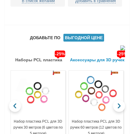
В список желаний
Добавить в сравнения
ДОБАВЬТЕ ПО
ВЫГОДНОЙ ЦЕНЕ
-25%
-25%
Наборы PCL пластика
Аксессуары для 3D ручек
Набор пластика PCL для 3D
Набор пластика PCL для 3D
На
ручек 30 метров (6 цветов по
ручек 60 метров (12 цветов по
ру
5 метров)
5 метров)