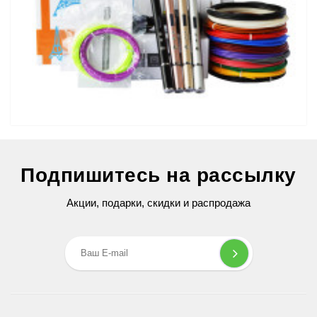
3D Ручка Air Pen Ultra Pro (RP-900A) PRO
Подпишитесь на рассылку
2 599 грн
Акции, подарки, скидки и распродажа