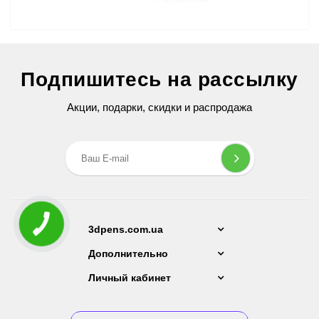
3D Ручка Air Pen Ultra Pro (RP-900A) PRO
Подпишитесь на рассылку
2 599 грн
Акции, подарки, скидки и распродажа
3dpens.com.ua
Дополнительно
Личный кабинет