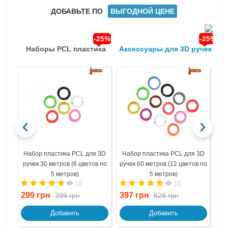
ДОБАВЬТЕ ПО
ВЫГОДНОЙ ЦЕНЕ
-25%
-25%
Наборы PCL пластика
Аксессуары для 3D ручек
Набор пластика PCL для 3D
Набор пластика PCL для 3D
На
ручек 30 метров (6 цветов по
ручек 60 метров (12 цветов по
ру
5 метров)
5 метров)
19
19
299 грн
397 грн
61
399 грн
529 грн
Добавить
Добавить