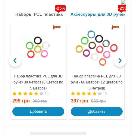
-25%
-25%
Наборы PCL пластика
Аксессуары для 3D ручек
Набор пластика PCL для 3D
Набор пластика PCL для 3D
На
ручек 30 метров (6 цветов по
ручек 60 метров (12 цветов по
ру
5 метров)
5 метров)
19
19
299 грн
397 грн
61
399 грн
529 грн
Добавить
Добавить