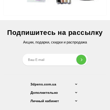
3D Ручка Air Pen Ultra Pro (RP-900A) PRO
Подпишитесь на рассылку
2 599 грн
Акции, подарки, скидки и распродажа
3dpens.com.ua
Дополнительно
Личный кабинет