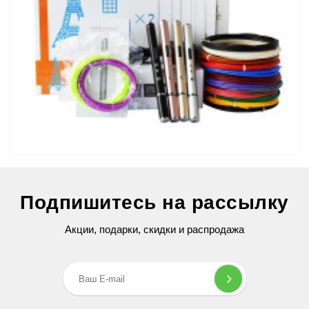
3D Ручка Air Pen Ultra Pro (RP-900A) PRO
Подпишитесь на рассылку
2 599 грн
Акции, подарки, скидки и распродажа