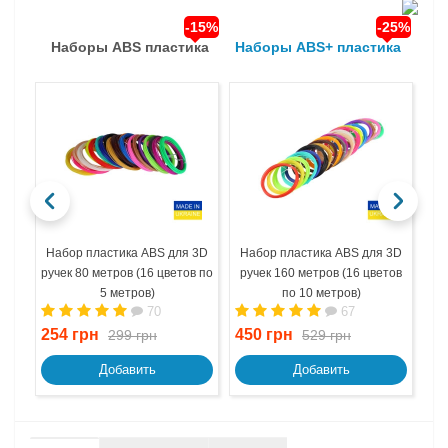
-15%
-25%
Наборы ABS пластика
Наборы ABS+ пластика
На
Набор пластика ABS для 3D
Набор пластика ABS для 3D
На
ручек 80 метров (16 цветов по
ручек 160 метров (16 цветов
ру
5 метров)
по 10 метров)
70
67
254 грн
450 грн
67
299 грн
529 грн
Добавить
Добавить