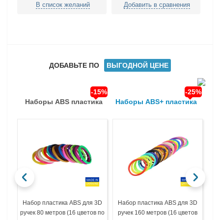
В список желаний
Добавить в сравнения
ДОБАВЬТЕ ПО
ВЫГОДНОЙ ЦЕНЕ
-15%
-25%
Наборы ABS пластика
Наборы ABS+ пластика
На
Набор пластика ABS для 3D
Набор пластика ABS для 3D
На
ручек 80 метров (16 цветов по
ручек 160 метров (16 цветов
ру