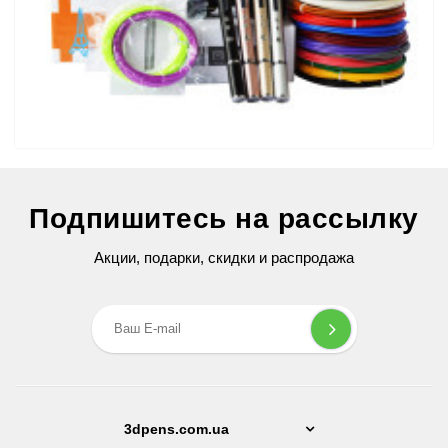
3D Ручка Air Pen Ultra Pro (RP-900A) PRO
Подпишитесь на рассылку
2 599 грн
Акции, подарки, скидки и распродажа
3dpens.com.ua