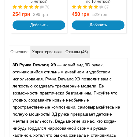
5 метров)
по 10 метров)
70
67
254 грн
450 грн
67
299 грн
529 грн
Добавить
Добавить
Описание
Характеристики
Отзывы (46)
3D Ручка Dewang X9
— новый вид 3D ручек,
отличающийся стильным дизайном и удобством
использования. Ручка Dewang X9 позволит вам с
легкостью создавать трехмерные модели. Ее
возможности практически безграничны. Рисуйте что
угодно, создавайте новые необычные
пространственные композиции, самовыражайтесь на
полную мощность! 3Д ручка превращает детские
мечты в реальность. Ведь многие из нас, кто когда-
нибудь гордился нарисованной своими руками
картиной, хотел что бы она оживала и становилась