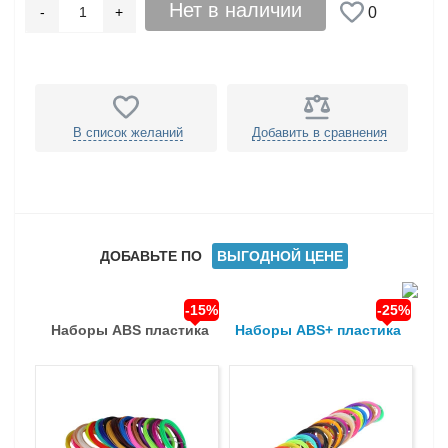
Нет в наличии
-
+
0
В список желаний
Добавить в сравнения
ДОБАВЬТЕ ПО
ВЫГОДНОЙ ЦЕНЕ
-15%
-25%
Наборы ABS пластика
Наборы ABS+ пластика
На