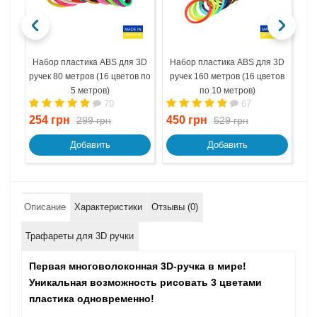
Набор пластика ABS для 3D
Набор пластика ABS для 3D
На
ручек 80 метров (16 цветов по
ручек 160 метров (16 цветов
ру
5 метров)
по 10 метров)
70
67
254 грн
450 грн
67
299 грн
529 грн
Добавить
Добавить
Описание
Характеристики
Отзывы (0)
Трафареты для 3D ручки
Первая многоволоконная 3D-ручка в мире!
Уникальная возможность рисовать 3 цветами
пластика одновременно!