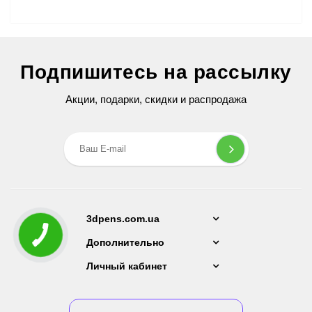
3D Ручка Air Pen Ultra Pro (RP-900A) PRO
Подпишитесь на рассылку
2 599 грн
Акции, подарки, скидки и распродажа
3dpens.com.ua
Дополнительно
Личный кабинет