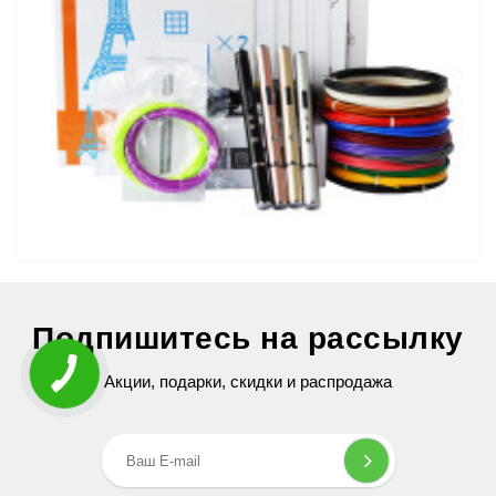
3D Ручка Air Pen Ultra Pro (RP-900A) PRO
Подпишитесь на рассылку
2 599 грн
Акции, подарки, скидки и распродажа