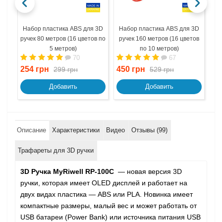
Набор пластика ABS для 3D
Набор пластика ABS для 3D
На
ручек 80 метров (16 цветов по
ручек 160 метров (16 цветов
ру
5 метров)
по 10 метров)
70
67
254 грн
450 грн
67
299 грн
529 грн
Добавить
Добавить
Описание
Характеристики
Видео
Отзывы (99)
Трафареты для 3D ручки
3D Ручка MyRiwell RP-100C
— новая версия 3D
ручки, которая имеет OLED дисплей и работает на
двух видах пластика — ABS или PLA. Новинка имеет
компактные размеры, малый вес и может работать от
USB батареи (Power Bank) или источника питания USB