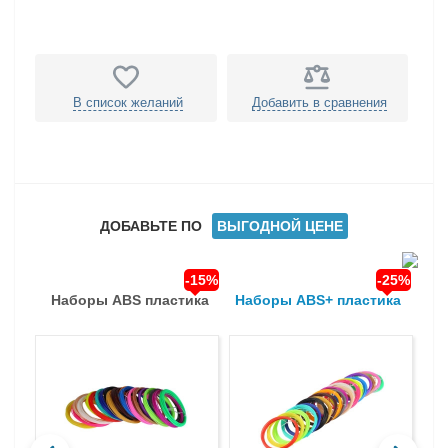
В список желаний
Добавить в сравнения
ДОБАВЬТЕ ПО
ВЫГОДНОЙ ЦЕНЕ
-15%
-25%
Наборы ABS пластика
Наборы ABS+ пластика
На